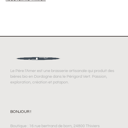
Le Père l’Amer est une brasserie artisanale qui produit des
bières bio en Dordogne dans le Périgord Vert. Passion,
exploration, création et patapon.
BONJOUR !
Boutique : 16 rue bertrand de born, 24800 Thiviers