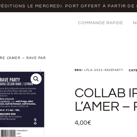
ÉDITIONS LE MERCREDI. PORT OFFERT À PARTIR DE
COMMANDE RAPIDE
N
RE L’AMER – RAVE PARTY
SKU:
LPLA-2022-RAVEPARTY
CAT
COLLAB I
L’AMER –
4,00
€