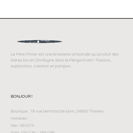
Le Père l’Amer est une brasserie artisanale qui produit des
bières bio en Dordogne dans le Périgord Vert. Passion,
exploration, création et patapon.
BONJOUR !
Boutique : 16 rue bertrand de born, 24800 Thiviers
Horaires :
Ven 16h/21h
Sam 10h/13h - 16h/19h